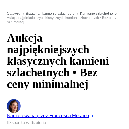
Catawiki
Biżuteria i kamienie szlachetne
Kamienie szlachetne
Aukcja najpiękniejszych klasycznych kamieni szlachetnych • Bez ceny
minimalnej
Aukcja
najpiękniejszych
klasycznych kamieni
szlachetnych • Bez
ceny minimalnej
Nadzorowana przez
Francesca
Floramo
Ekspertka w Biżuteria