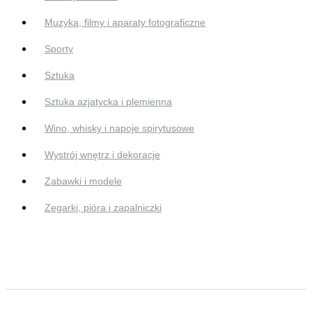
Muzyka, filmy i aparaty fotograficzne
Sporty
Sztuka
Sztuka azjatycka i plemienna
Wino, whisky i napoje spirytusowe
Wystrój wnętrz i dekoracje
Zabawki i modele
Zegarki, pióra i zapalniczki