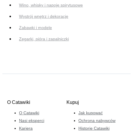
Wino, whisky i napoje spirytusowe
Wystrój wnętrz i dekoracje
Zabawki i modele
Zegarki, pióra i zapalniczki
O Catawiki
Kupuj
O Catawiki
Jak kupować
Nasi eksperci
Ochrona nabywców
Kariera
Historie Catawiki