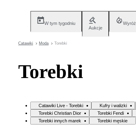
W tym tygodniu
Wyróż
Aukcje
Catawiki
Moda
Torebki
Torebki
Catawiki Live - Torebki
Kufry i walizki
Torebki Christian Dior
Torebki Fendi
Torebki innych marek
Torebki męskie