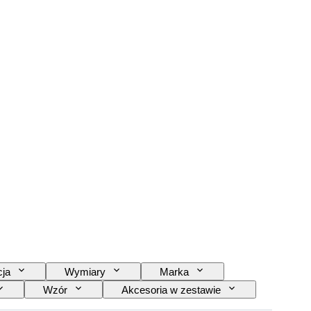
cja
Wymiary
Marka
Wzór
Akcesoria w zestawie