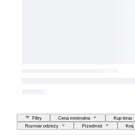
Filtry
Cena minimalna
Kup teraz
Rozmiar odzieży
Przedmiot
Kraj
Era
Model