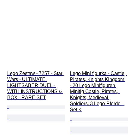
Artysta
Przetestowany i działający
Rodzaj klocków Lego
Lego Zestaw - 7257 - Star 
Lego Mini figurka - Castle, 
Wars - ULTIMATE 
Pirates, Knights Kingdom 
LIGHTSABER DUEL - 
- 20 Lego Minifiguren 
WITH INSTRUCTIONS & 
Minifig Castle, Pirates,  
BOX - RARE SET
Knights, Medieval 
Soldiers, 3 Lego-Pferde - 
Set K