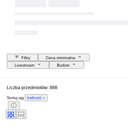
Filtry
Cena minimalna
Livestream
Budżet
Data zakończenia
Lokalizacja
Marka
Przedmiot
Liczba przedmiotów: 888
Kraj pochodzenia
Materiał
Stan
Dodatki
Okres
Sortuj wg
trafność
Tematyka
Styl
Technika
Podpis
Wydanie
Kolor
Skala
Seria
Sprzedawane przez
Era