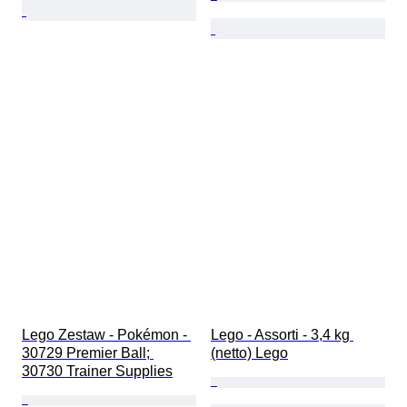
Lego Zestaw - Pokémon - 
Lego - Assorti - 3,4 kg 
30729 Premier Ball; 
(netto) Lego
30730 Trainer Supplies