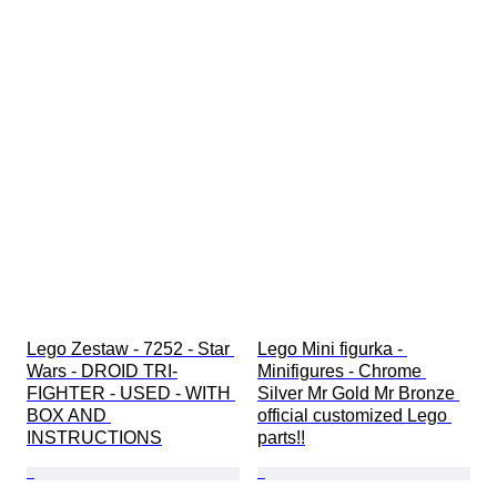
Lego Zestaw - 7252 - Star 
Lego Mini figurka - 
Wars - DROID TRI-
Minifigures - Chrome 
FIGHTER - USED - WITH 
Silver Mr Gold Mr Bronze 
BOX AND 
official customized Lego 
INSTRUCTIONS
parts!!