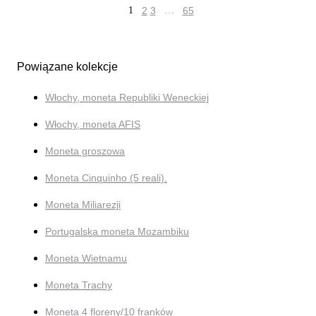
1
2
3
…
65
Powiązane kolekcje
Włochy, moneta Republiki Weneckiej
Włochy, moneta AFIS
Moneta groszowa
Moneta Cinquinho (5 reali).
Moneta Miliarezji
Portugalska moneta Mozambiku
Moneta Wietnamu
Moneta Trachy
Moneta 4 floreny/10 franków