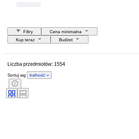
Filtry
Cena minimalna
Kup teraz
Budżet
Data zakończenia
Lokalizacja
Przedmiot
Kraj pochodzenia
Liczba przedmiotów: 1554
Materiał
Stan
Certyfikacja
Próba
Tematyka
Waluta
Sortuj wg
trafność
Era
Rodzaj monety
Władca/ epoka
Masa kruszcu