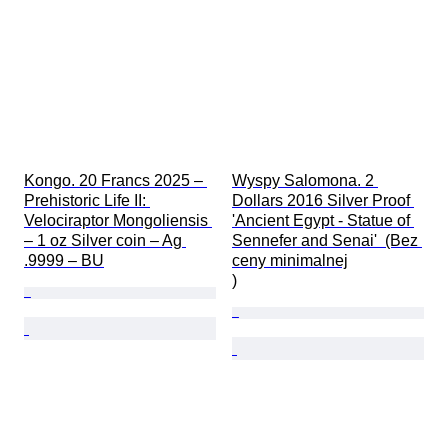
Kongo. 20 Francs 2025 – 
Wyspy Salomona. 2 
Prehistoric Life II: 
Dollars 2016 Silver Proof 
Velociraptor Mongoliensis 
'Ancient Egypt - Statue of 
– 1 oz Silver coin – Ag 
Sennefer and Senai'  (Bez 
.9999 – BU
ceny minimalnej

)