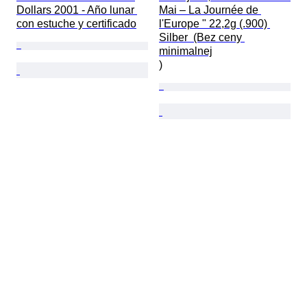
Dollars 2001 - Año lunar 
Mai – La Journée de 
con estuche y certificado
l'Europe " 22,2g (.900) 
Silber  (Bez ceny 
minimalnej

)