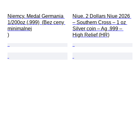
Niemcy. Medal Germania 
Niue. 2 Dollars Niue 2026 
1/200oz (.999)  (Bez ceny 
– Southern Cross – 1 oz 
minimalnej

Silver coin – Ag .999 – 
)
High Relief (HR)