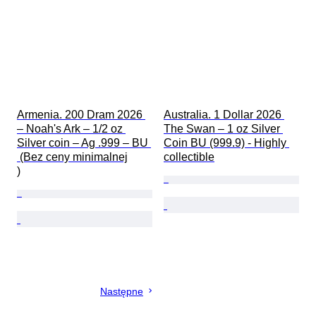
Armenia. 200 Dram 2026 
Australia. 1 Dollar 2026 
– Noah's Ark – 1/2 oz 
The Swan – 1 oz Silver 
Silver coin – Ag .999 – BU 
Coin BU (999.9) - Highly 
 (Bez ceny minimalnej

collectible
)
Następne