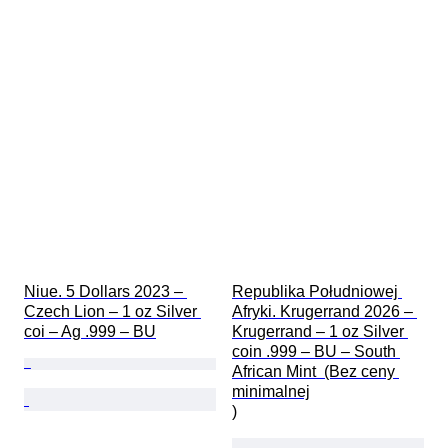
Niue. 5 Dollars 2023 – 
Republika Południowej 
Czech Lion – 1 oz Silver 
Afryki. Krugerrand 2026 – 
coi – Ag .999 – BU
Krugerrand – 1 oz Silver 
coin .999 – BU – South 
African Mint  (Bez ceny 
minimalnej

)