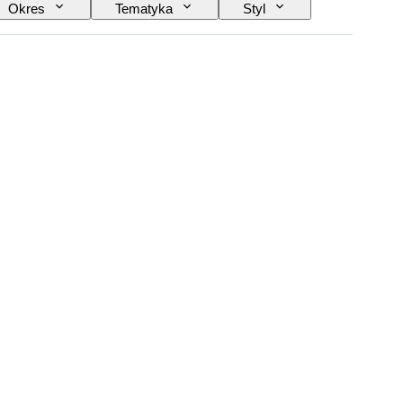
Okres
Tematyka
Styl
Sprzedawane przez
Artysta