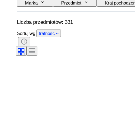
Marka
Przedmiot
Kraj pochodzen
Technika
Podpis
Wydanie
Przetestowany i działający
Wystrój
Liczba przedmiotów: 331
Sortuj wg
trafność