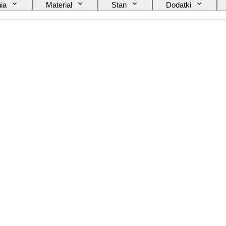
ia
Materiał
Stan
Dodatki
Język
Kolor
Seria
Era
Rodzaj komiksu