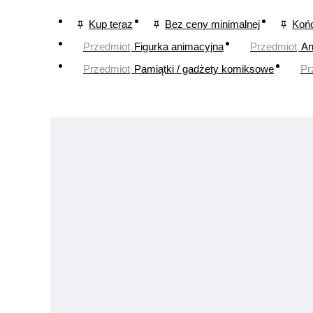
Kup teraz
Bez ceny minimalnej
Końc
Przedmiot
Figurka animacyjna
Przedmiot
An
Przedmiot
Pamiątki / gadżety komiksowe
Pr