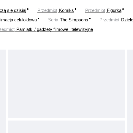
zą się dzisiaj
Przedmiot
Komiks
Przedmiot
Figurka
imacja celuloidowa
Seria
The Simpsons
Przedmiot
Dzieło
zedmiot
Pamiątki / gadżety filmowe i telewizyjne