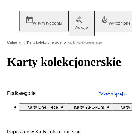
W tym tygodniu
Wyróżnione
Aukcje
Catawiki
Karty kolekcjonerskie
Karty kolekcjonerskie
Karty kolekcjonerskie
Podkategorie
Pokaż więcej
Karty One Piece
Karty Yu-Gi-Oh!
Karty k
Popularne w Karty kolekcjonerskie