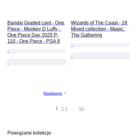
Bandai Graded card - One 
Wizards of The Coast - 18 
Piece - Monkey D Luffy - 
Mixed collection - Magic: 
One Piece Day 2025 P-
The Gathering
110 - One Piece - PSA 8
Następne
1
2
3
…
56
Powiązane kolekcje