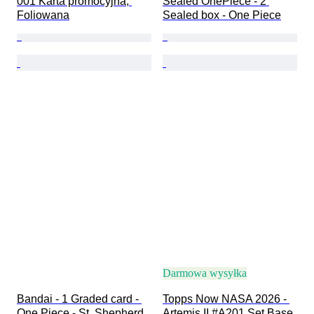
001 Karta promocyjna, 
Sealed OnePiece - 2 
Foliowana
Sealed box - One Piece
Darmowa wysyłka
Bandai - 1 Graded card - 
Topps Now NASA 2026 - 
One Piece - St. Shepherd 
Artemis II #A201 Set Base 