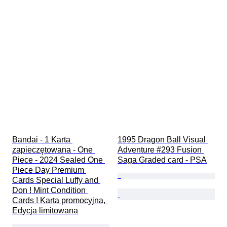
Cechy kart kolekcjonerskich
Rodzaj komiksu
Sezon
Rodzaj pamiątki muzycznej
Zestaw kart kolekcjonerskich
Gra karciana kolekcjonerska
Rodzaj karty kolekcjonerskiej
Bandai - 1 Karta 
1995 Dragon Ball Visual 
zapieczętowana - One 
Adventure #293 Fusion 
Piece - 2024 Sealed One 
Saga Graded card - PSA
Piece Day Premium 
Cards Special Luffy and 
Don ! Mint Condition 
Cards ! Karta promocyjna, 
Edycja limitowana