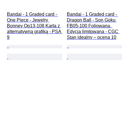
Bandai - 1 Graded card - 
Bandai - 1 Graded card - 
One Piece - Jewelry 
Dragon Ball - Son Goku 
Bonney Op13-108 Karta z 
FB05-100 Foliowana, 
alternatywną grafiką - PSA 
Edycja limitowana - CGC 
9
Stan idealny – ocena 10