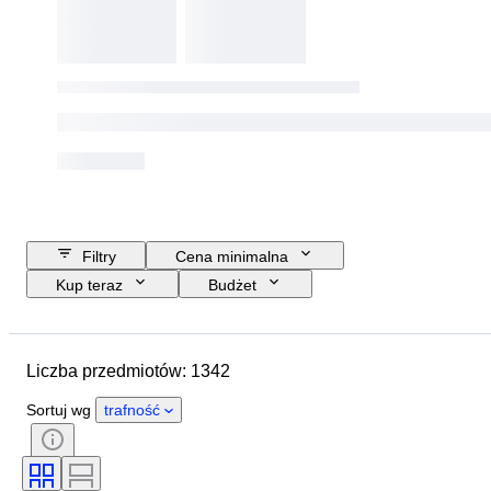
Filtry
Cena minimalna
Kup teraz
Budżet
Data zakończenia
Lokalizacja
Marka
Przedmiot
Liczba przedmiotów: 1342
Kraj pochodzenia
Materiał
Stan
Okres
Tematyka
Sortuj wg
trafność
Język
Seria
Postać
Ocena/ klasa
Era
Firma wyceniająca