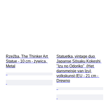
Rzeźba, The Thinker Art 
Statuetka, vintage duo 
Statue - 10 cm - żywica, 
Japanse Sōsaku Kokeshi 
Metal
"Izu no Odoriko"  (Het 
dansmeisje van Izu) 
volkskunst (EU - 21 cm - 
Drewno