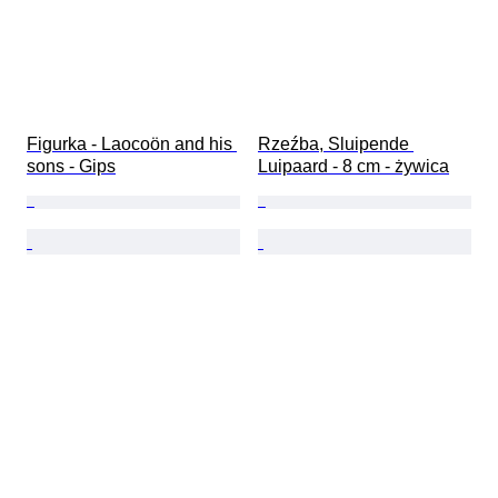
Figurka - Laocoön and his 
Rzeźba, Sluipende 
sons - Gips
Luipaard - 8 cm - żywica