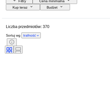
Filtry
Cena minimalna
Kup teraz
Budżet
Data zakończenia
Lokalizacja
Rozmiar
Wymiary
Marka
Liczba przedmiotów: 370
Przedmiot
Kraj pochodzenia
Materiał
Płeć
Stan
Sortuj wg
trafność
Okres
Certyfikacja
Styl
Technika
Podpis
Wydanie
Kolor
Mechanizm zegarka
Rezerwa chodu
Rodzaj zegara
Uderzający
Sprzedawane przez
Wystrój
Era
Twórca