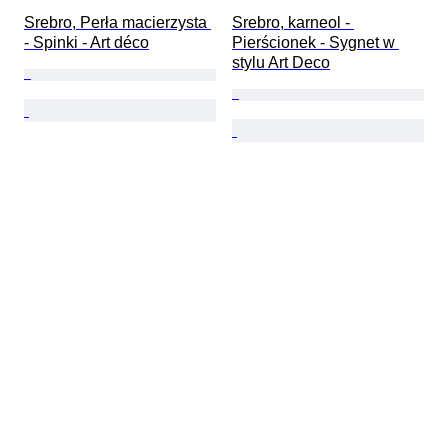
Srebro, Perła macierzysta 
Srebro, karneol - 
- Spinki - Art déco
Pierścionek - Sygnet w 
stylu Art Deco