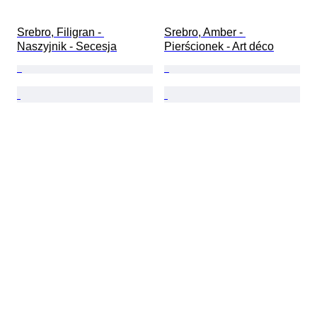
Srebro, Filigran - 
Srebro, Amber - 
Naszyjnik - Secesja
Pierścionek - Art déco