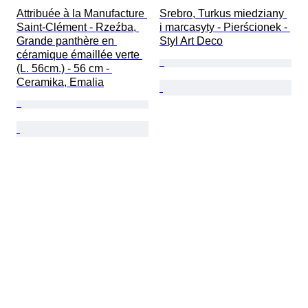
Attribuée à la Manufacture 
Srebro, Turkus miedziany 
Saint-Clément - Rzeźba, 
i marcasyty - Pierścionek - 
Grande panthère en 
Styl Art Deco
céramique émaillée verte 
(L. 56cm.) - 56 cm - 
Ceramika, Emalia