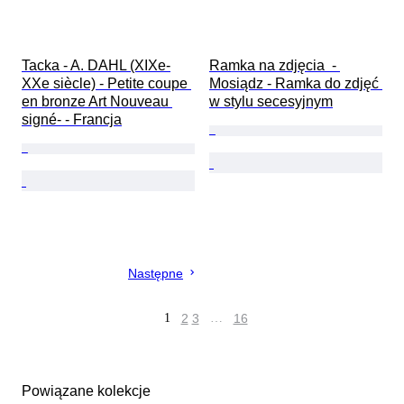
Tacka - A. DAHL (XIXe-
Ramka na zdjęcia  - 
XXe siècle) - Petite coupe 
Mosiądz - Ramka do zdjęć 
en bronze Art Nouveau 
w stylu secesyjnym
signé- - Francja
Następne
1
2
3
…
16
Powiązane kolekcje