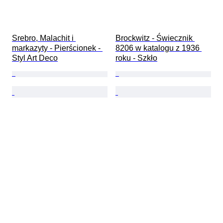
Srebro, Malachit i 
Brockwitz - Świecznik 
markazyty - Pierścionek - 
8206 w katalogu z 1936 
Styl Art Deco
roku - Szkło