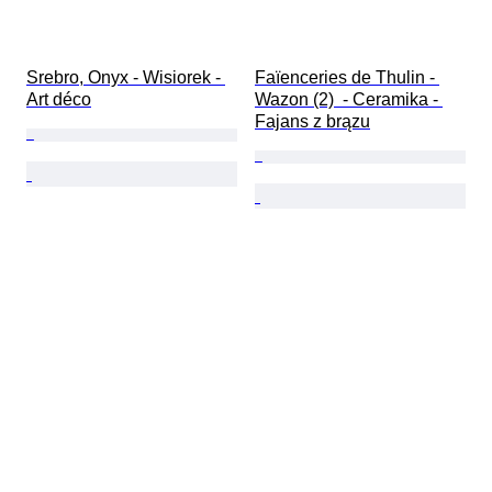
Srebro, Onyx - Wisiorek - 
Faïenceries de Thulin - 
Art déco
Wazon (2)  - Ceramika - 
Fajans z brązu