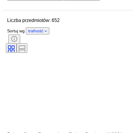
Lokalizacja
Marka
Średnica koperty
Liczba przedmiotów: 652
Długość paska zegarka
Przedmiot
Materiał
Płeć
Stan
Sortuj wg
trafność
Okres
Kolor
Mechanizm zegarka
Materiał paska do zegarka
Model