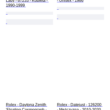
Lady - 67233 - Kobieta - 
- Unisex - 1986
1990-1999 
Rolex - Daytona Zenith 
Rolex - Datejust - 126200 
'Floating Cosmograph - 
- Mężczyzna - 2010-2020 