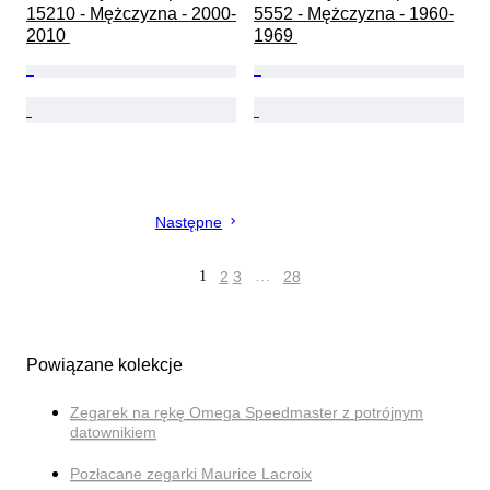
15210 - Mężczyzna - 2000-
5552 - Mężczyzna - 1960-
2010 
1969 
Następne
1
2
3
…
28
Powiązane kolekcje
Zegarek na rękę Omega Speedmaster z potrójnym
datownikiem
Pozłacane zegarki Maurice Lacroix