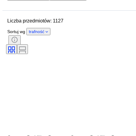
Data zakończenia
Lokalizacja
Marka
Średnica koperty
Liczba przedmiotów: 1127
Długość paska zegarka
Przedmiot
Materiał
Płeć
Stan
Sortuj wg
trafność
Okres
Kolor
Mechanizm zegarka
Materiał paska do zegarka
Era
Model