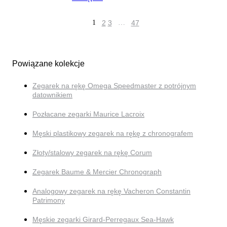
1
2
3
…
47
Powiązane kolekcje
Zegarek na rękę Omega Speedmaster z potrójnym
datownikiem
Pozłacane zegarki Maurice Lacroix
Męski plastikowy zegarek na rękę z chronografem
Złoty/stalowy zegarek na rękę Corum
Zegarek Baume & Mercier Chronograph
Analogowy zegarek na rękę Vacheron Constantin
Patrimony
Męskie zegarki Girard-Perregaux Sea-Hawk