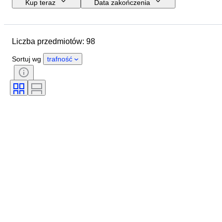
Kup teraz
Data zakończenia
Budżet
Lokalizacja
Marka
Przedmiot
Kraj pochodzenia
Liczba przedmiotów: 98
Materiał
Stan
Dodatki
Era
Przetestowany i działający
Sortuj wg
trafność