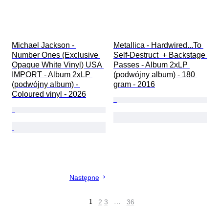
Michael Jackson - 
Metallica - Hardwired...To 
Number Ones (Exclusive 
Self-Destruct  + Backstage 
Opaque White Vinyl) USA 
Passes - Album 2xLP 
IMPORT - Album 2xLP 
(podwójny album) - 180 
(podwójny album) - 
gram - 2016
Coloured vinyl - 2026
Następne
1
2
3
…
36