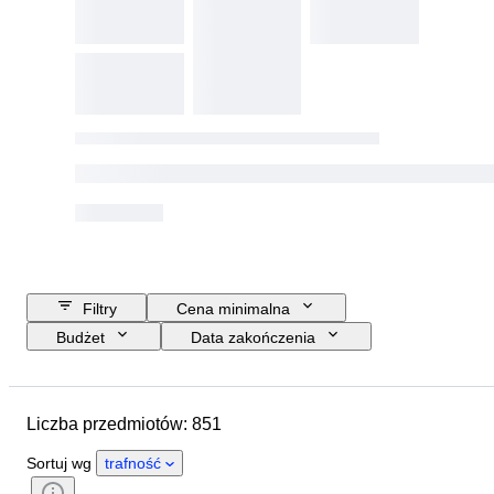
Filtry
Cena minimalna
Budżet
Data zakończenia
Lokalizacja
Przedmiot
Kraj pochodzenia
Materiał
Liczba przedmiotów: 851
Stan
Dodatki
Okres
Tematyka
Styl
Technika
Sortuj wg
trafność
Podpis
Gatunek
Oprawa