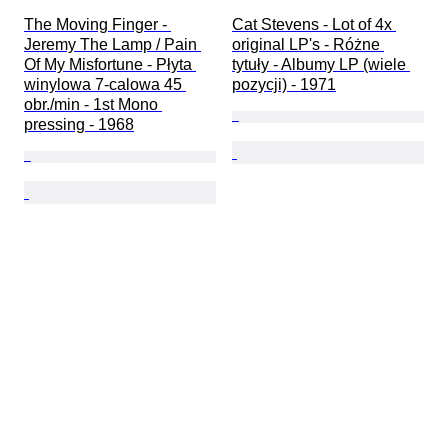
The Moving Finger - 
Cat Stevens - Lot of 4x 
Jeremy The Lamp / Pain 
original LP's - Różne 
Of My Misfortune - Płyta 
tytuły - Albumy LP (wiele 
winylowa 7-calowa 45 
pozycji) - 1971
obr./min - 1st Mono 
pressing - 1968