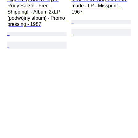
Rudy Sarzo! - Free 
made - LP - Missprint - 
Shipping!! - Album 2xLP 
1967
(podwójny album) - Promo 
pressing - 1987