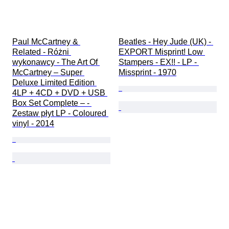
Paul McCartney & 
Beatles - Hey Jude (UK) - 
Related - Różni 
EXPORT Misprint! Low 
wykonawcy - The Art Of 
Stampers - EX!! - LP - 
McCartney – Super 
Missprint - 1970
Deluxe Limited Edition 
4LP + 4CD + DVD + USB 
Box Set Complete – - 
Zestaw płyt LP - Coloured 
vinyl - 2014