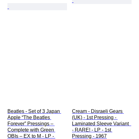
Beatles - Set of 3 Japan 
Cream - Disraeli Gears 
Apple “The Beatles 
(UK) - 1st Pressing - 
Forever” Pressings – 
Laminated Sleeve Variant  
Complete with Green 
- RARE! - LP - 1st 
OBIs – EX to M - LP - 
Pressing - 1967