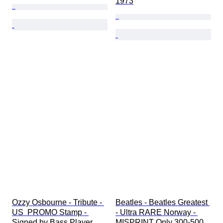
1973
Ozzy Osbourne - Tribute - 
Beatles - Beatles Greatest 
US  PROMO Stamp - 
- Ultra RARE Norway - 
Signed by Bass Player 
MISPRINT Only 300-500 