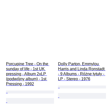
Porcupine Tree - On the 
Dolly Parton, Emmylou 
sunday of life - 1st UK 
Harris and Linda Ronstadt 
pressing - Album 2xLP 
- 9 Albums - Różne tytuły - 
(podwójny album) - 1st 
LP - Stereo - 1976
Pressing - 1992