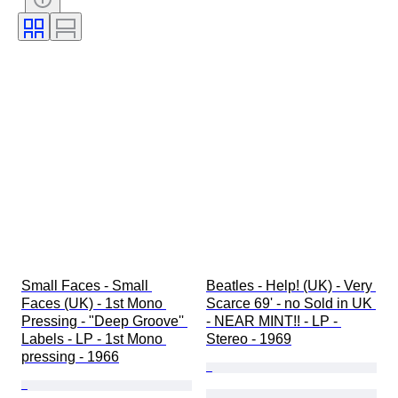
Wydanie
Kolor
Przetestowany i działający
Sprzedawane przez
Rodzaj pamiątki muzycznej
Era
Artysta
Wytwórnia muzyczna
Wydanie
Twórca
Small Faces - Small 
Beatles - Help! (UK) - Very 
Faces (UK) - 1st Mono 
Scarce 69' - no Sold in UK 
Pressing - "Deep Groove'' 
- NEAR MINT!! - LP - 
Labels - LP - 1st Mono 
Stereo - 1969
pressing - 1966