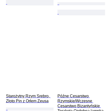
Starożytny Rzym Srebro, 
Późne Cesarstwo 
Złoto Pin z Orłem Zeusa
Rzymskie/Wczesne 
Cesarstwo Bizantyńskie 
Terakota Ozdobna lampka 