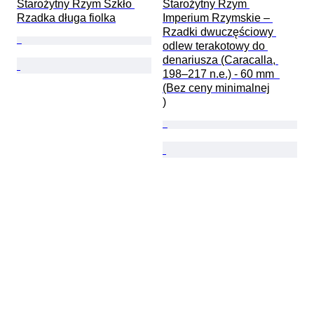
Starożytny Rzym Szkło 
Starożytny Rzym 
Rzadka długa fiolka
Imperium Rzymskie – 
Rzadki dwuczęściowy 
odlew terakotowy do 
denariusza (Caracalla, 
198–217 n.e.) - 60 mm  
(Bez ceny minimalnej

)