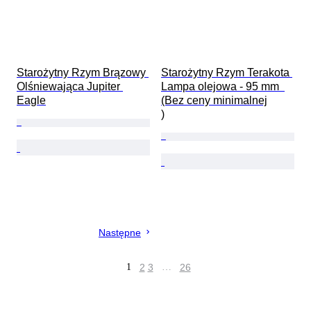
Starożytny Rzym Brązowy 
Starożytny Rzym Terakota 
Olśniewająca Jupiter 
Lampa olejowa - 95 mm  
Eagle
(Bez ceny minimalnej

)
Następne
1
2
3
…
26