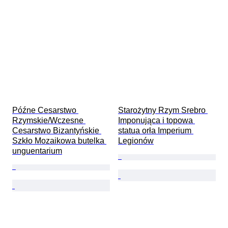
Późne Cesarstwo 
Starożytny Rzym Srebro 
Rzymskie/Wczesne 
Imponująca i topowa 
Cesarstwo Bizantyńskie 
statua orła Imperium 
Szkło Mozaikowa butelka 
Legionów
unguentarium