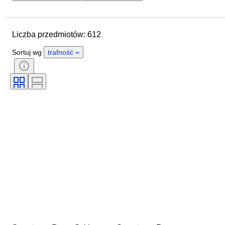
Data zakończenia
Lokalizacja
Rozmiar
Wymiary
Liczba przedmiotów: 612
Przedmiot
Kraj pochodzenia
Materiał
Płeć
Stan
Sortuj wg
trafność
Okres
Certyfikacja
Tematyka
Styl
Podpis
Kolor
Waluta
Rodzaje archeologii
Era
Kultura
Rozmiar na przedmiocie
Artysta
Oryginał/ replika
Okaz
Pochodzenie