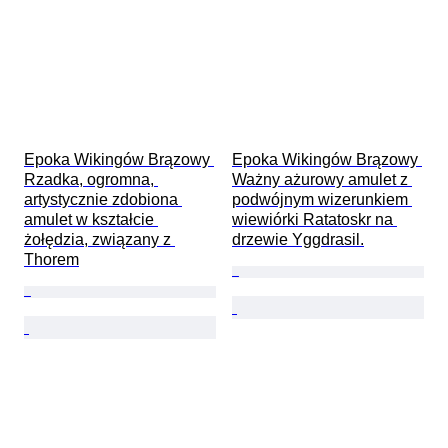
Epoka Wikingów Brązowy 
Epoka Wikingów Brązowy 
Rzadka, ogromna, 
Ważny ażurowy amulet z 
artystycznie zdobiona 
podwójnym wizerunkiem 
amulet w kształcie 
wiewiórki Ratatoskr na 
żołędzia, związany z 
drzewie Yggdrasil.
Thorem