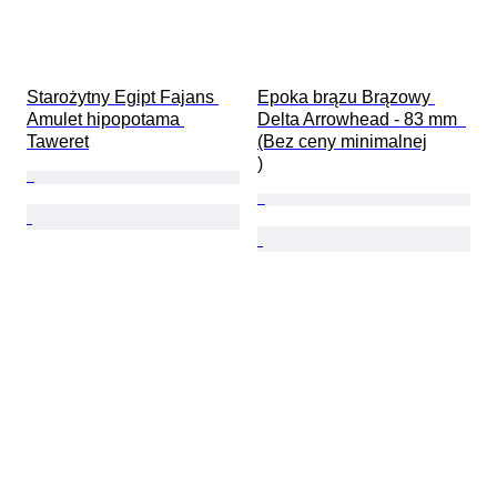
Starożytny Egipt Fajans 
Epoka brązu Brązowy 
Amulet hipopotama 
Delta Arrowhead - 83 mm  
Taweret
(Bez ceny minimalnej

)