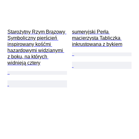
Starożytny Rzym Brązowy 
sumeryjski Perła 
Symboliczny pierścień 
macierzysta Tabliczka 
inspirowany kośćmi 
inkrustowana z bykiem
hazardowymi widzianymi 
z boku, na których 
widnieją cztery