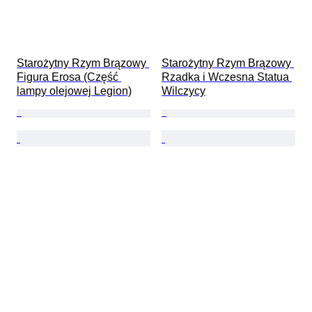
Starożytny Rzym Brązowy 
Starożytny Rzym Brązowy 
Figura Erosa (Część 
Rzadka i Wczesna Statua 
lampy olejowej Legion)
Wilczycy