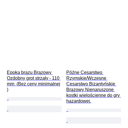
Epoka brązu Brązowy 
Późne Cesarstwo 
Ozdobny grot strzały - 110 
Rzymskie/Wczesne 
mm  (Bez ceny minimalnej

Cesarstwo Bizantyńskie 
)
Brązowy Nienaruszone 
kostki wielościenne do gry 
hazardowej.