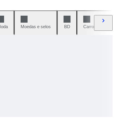
oda
Moedas e selos
BD
Carros e motos
Vi