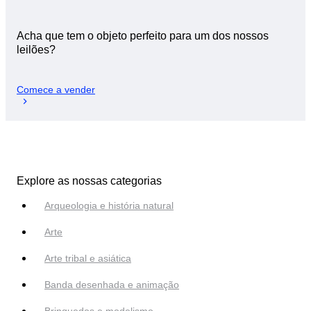
Acha que tem o objeto perfeito para um dos nossos
leilões?
Comece a vender
Explore as nossas categorias
Arqueologia e história natural
Arte
Arte tribal e asiática
Banda desenhada e animação
Brinquedos e modelismo