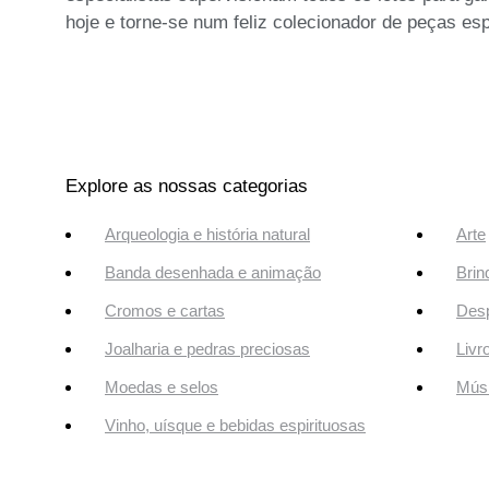
hoje e torne-se num feliz colecionador de peças esp
Explore as nossas categorias
Arqueologia e história natural
Arte
Banda desenhada e animação
Brin
Cromos e cartas
Desp
Joalharia e pedras preciosas
Livr
Moedas e selos
Músi
Vinho, uísque e bebidas espirituosas