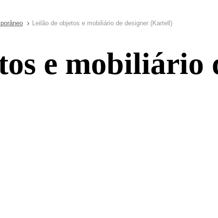
mporâneo
Leilão de objetos e mobiliário de designer (Kartell)
tos e mobiliário