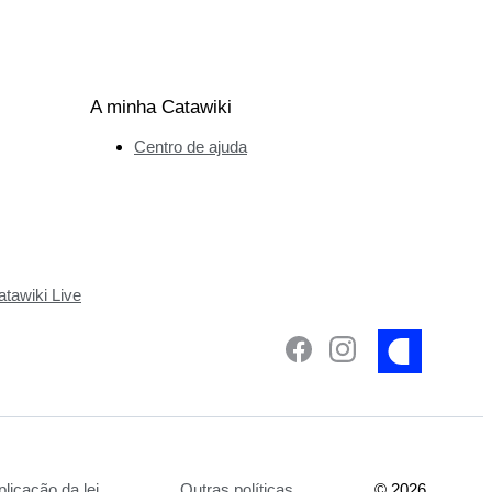
A minha Catawiki
Centro de ajuda
tawiki Live
plicação da lei
Outras políticas
©
2026