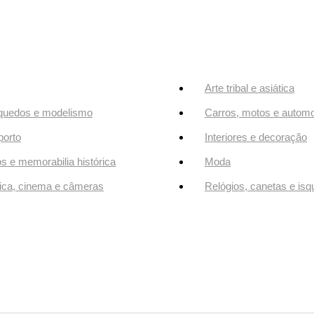
Arte tribal e asiática
quedos e modelismo
Carros, motos e automo
orto
Interiores e decoração
os e memorabilia histórica
Moda
ca, cinema e câmeras
Relógios, canetas e isq