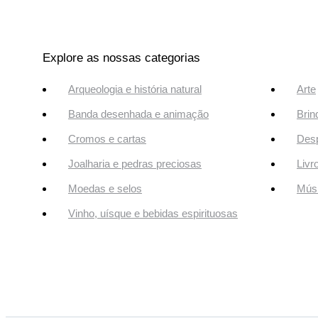
Explore as nossas categorias
Arqueologia e história natural
Arte
Banda desenhada e animação
Brin
Cromos e cartas
Desp
Joalharia e pedras preciosas
Livr
Moedas e selos
Músi
Vinho, uísque e bebidas espirituosas