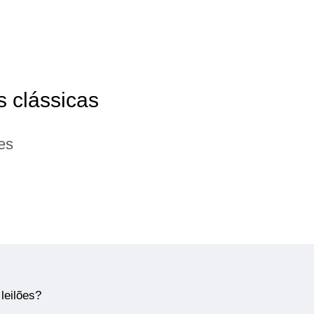
s clássicas
es
leilões?