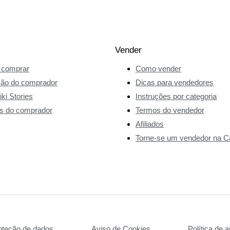
Vender
comprar
Como vender
ção do comprador
Dicas para vendedores
ki Stories
Instruções por categoria
s do comprador
Termos do vendedor
Afiliados
Torne-se um vendedor na Ca
roteção de dados
Aviso de Cookies
Política de a