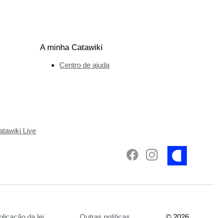
A minha Catawiki
Centro de ajuda
tawiki Live
plicação da lei
Outras políticas
©
2026