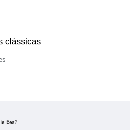
s clássicas
es
leilões?