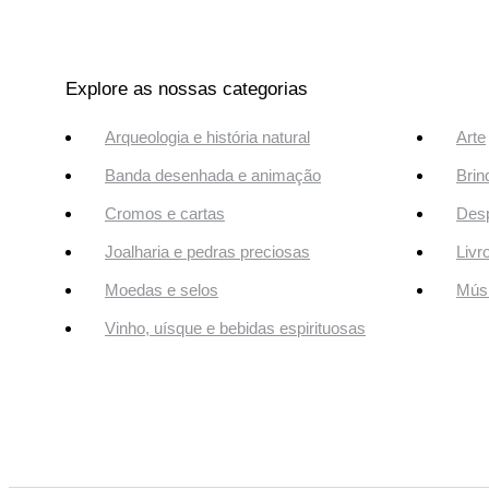
Explore as nossas categorias
Arqueologia e história natural
Arte
Banda desenhada e animação
Brin
Cromos e cartas
Desp
Joalharia e pedras preciosas
Livr
Moedas e selos
Músi
Vinho, uísque e bebidas espirituosas