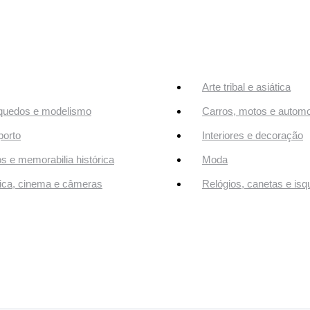
Arte tribal e asiática
quedos e modelismo
Carros, motos e automo
orto
Interiores e decoração
os e memorabilia histórica
Moda
ca, cinema e câmeras
Relógios, canetas e isq