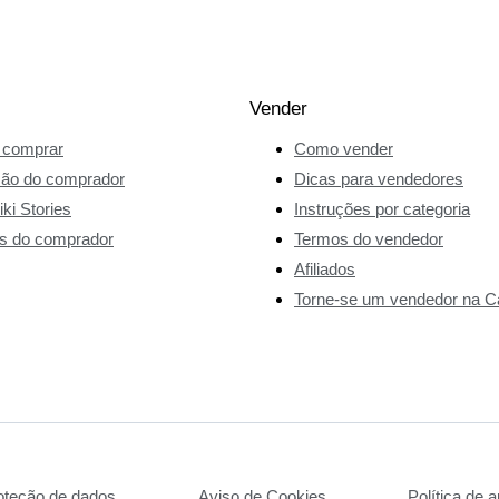
Vender
comprar
Como vender
ção do comprador
Dicas para vendedores
ki Stories
Instruções por categoria
s do comprador
Termos do vendedor
Afiliados
Torne-se um vendedor na Ca
roteção de dados
Aviso de Cookies
Política de a