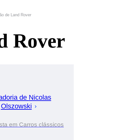
lão de Land Rover
d Rover
adoria de
Nicolas
Olszowski
sta em Carros clássicos