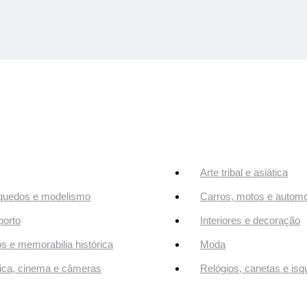
Arte tribal e asiática
quedos e modelismo
Carros, motos e automo
orto
Interiores e decoração
os e memorabilia histórica
Moda
ca, cinema e câmeras
Relógios, canetas e isq