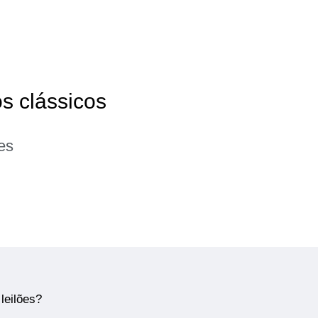
os clássicos
es
leilões?