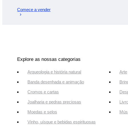
Comece a vender
Explore as nossas categorias
Arqueologia e história natural
Arte
Banda desenhada e animação
Brin
Cromos e cartas
Desp
Joalharia e pedras preciosas
Livr
Moedas e selos
Músi
Vinho, uísque e bebidas espirituosas