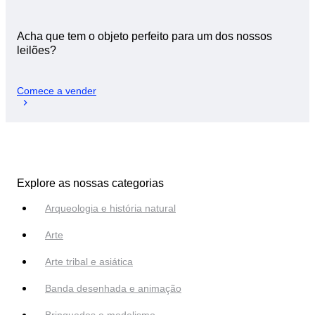
Acha que tem o objeto perfeito para um dos nossos
leilões?
Comece a vender
Explore as nossas categorias
Arqueologia e história natural
Arte
Arte tribal e asiática
Banda desenhada e animação
Brinquedos e modelismo