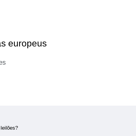
as europeus
es
leilões?