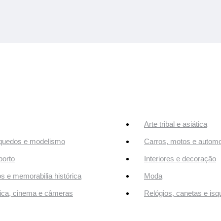
Arte tribal e asiática
quedos e modelismo
Carros, motos e automo
orto
Interiores e decoração
os e memorabilia histórica
Moda
ca, cinema e câmeras
Relógios, canetas e isq