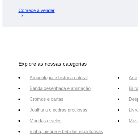
Comece a vender
Explore as nossas categorias
Arqueologia e história natural
Arte
Banda desenhada e animação
Brin
Cromos e cartas
Desp
Joalharia e pedras preciosas
Livr
Moedas e selos
Músi
Vinho, uísque e bebidas espirituosas