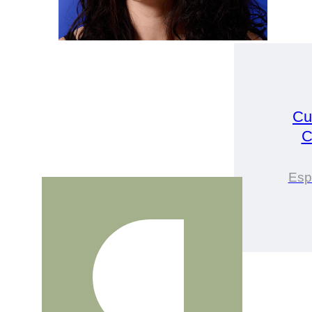
Cu
C
Esp