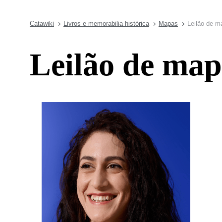
Catawiki
Livros e memorabilia histórica
Mapas
Leilão de m
Leilão de map