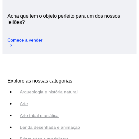
Acha que tem o objeto perfeito para um dos nossos
leilões?
Comece a vender
Explore as nossas categorias
Arqueologia e história natural
Arte
Arte tribal e asiática
Banda desenhada e animação
Brinquedos e modelismo