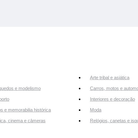
Arte tribal e asiática
quedos e modelismo
Carros, motos e automo
orto
Interiores e decoração
os e memorabilia histórica
Moda
ca, cinema e câmeras
Relógios, canetas e isq