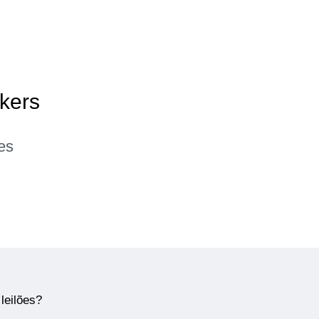
akers
es
leilões?