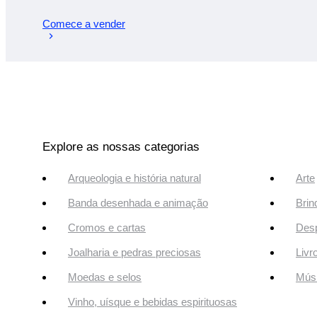
Comece a vender
Explore as nossas categorias
Arqueologia e história natural
Arte
Banda desenhada e animação
Brin
Cromos e cartas
Desp
Joalharia e pedras preciosas
Livr
Moedas e selos
Músi
Vinho, uísque e bebidas espirituosas