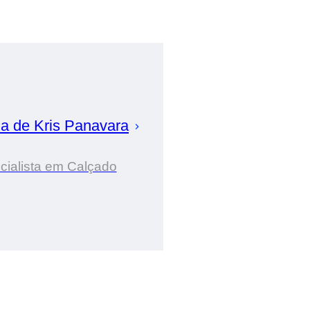
ia de
Kris
Panavara
cialista em Calçado