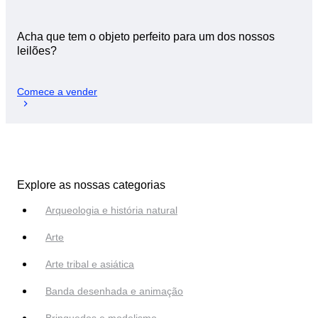
Acha que tem o objeto perfeito para um dos nossos
leilões?
Comece a vender
Explore as nossas categorias
Arqueologia e história natural
Arte
Arte tribal e asiática
Banda desenhada e animação
Brinquedos e modelismo