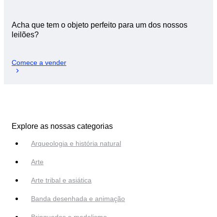
Acha que tem o objeto perfeito para um dos nossos
leilões?
Comece a vender
Explore as nossas categorias
Arqueologia e história natural
Arte
Arte tribal e asiática
Banda desenhada e animação
Brinquedos e modelismo