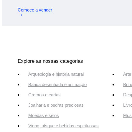
Comece a vender
Explore as nossas categorias
Arqueologia e história natural
Arte
Banda desenhada e animação
Brin
Cromos e cartas
Desp
Joalharia e pedras preciosas
Livr
Moedas e selos
Músi
Vinho, uísque e bebidas espirituosas