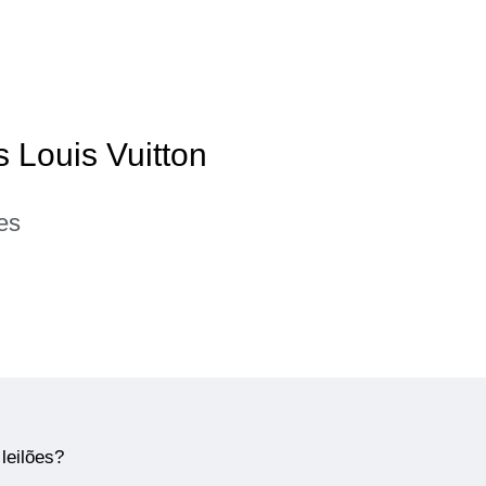
s Louis Vuitton
es
leilões?