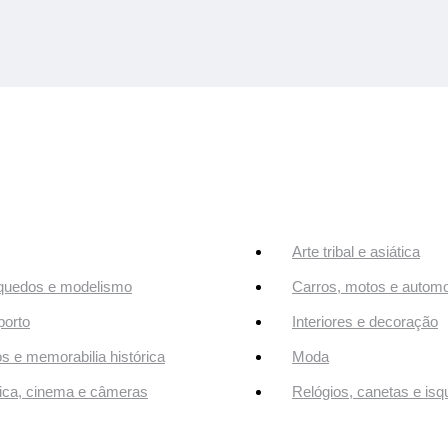
Arte tribal e asiática
quedos e modelismo
Carros, motos e automo
orto
Interiores e decoração
os e memorabilia histórica
Moda
ca, cinema e câmeras
Relógios, canetas e isq