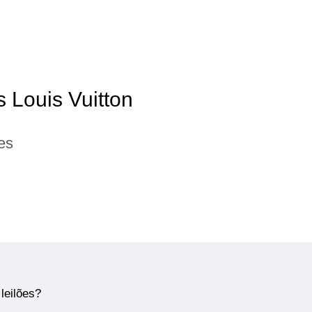
s Louis Vuitton
es
leilões?