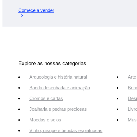
Comece a vender
Explore as nossas categorias
Arqueologia e história natural
Arte
Banda desenhada e animação
Brin
Cromos e cartas
Desp
Joalharia e pedras preciosas
Livr
Moedas e selos
Músi
Vinho, uísque e bebidas espirituosas