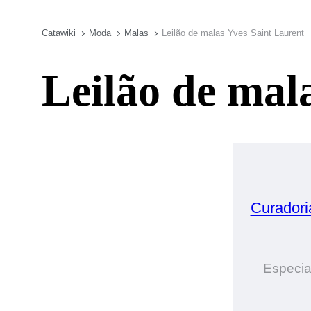
Catawiki
Moda
Malas
Leilão de malas Yves Saint Laurent
Leilão de mal
Curadori
Especia