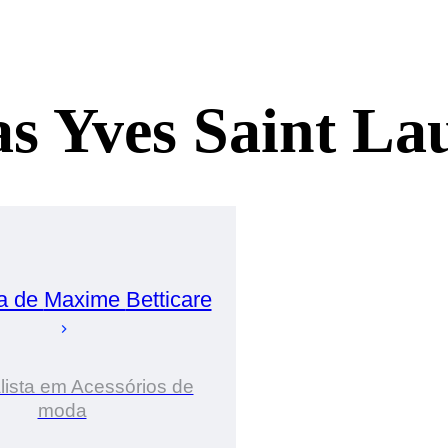
as Yves Saint La
a de
Maxime
Betticare
lista em Acessórios de
moda