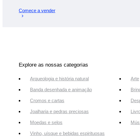
Comece a vender
Explore as nossas categorias
Arqueologia e história natural
Arte
Banda desenhada e animação
Brin
Cromos e cartas
Desp
Joalharia e pedras preciosas
Livr
Moedas e selos
Músi
Vinho, uísque e bebidas espirituosas