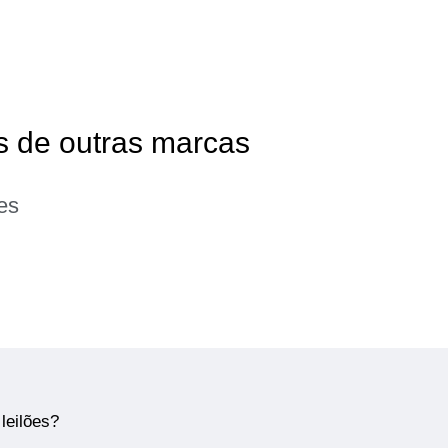
as de outras marcas
es
leilões?