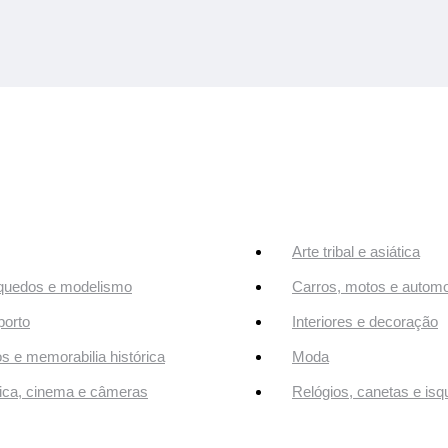
Arte tribal e asiática
quedos e modelismo
Carros, motos e automo
orto
Interiores e decoração
os e memorabilia histórica
Moda
ca, cinema e câmeras
Relógios, canetas e isq