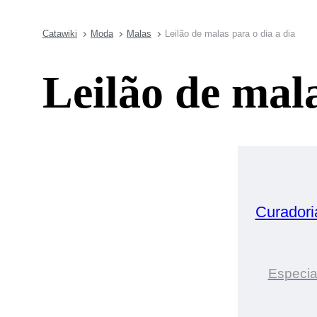
Catawiki
Moda
Malas
Leilão de malas para o dia a dia
Leilão de mala
Curadori
Especia