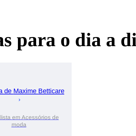
s para o dia a d
a de
Maxime
Betticare
lista em Acessórios de
moda