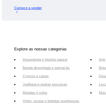
Comece a vender
Explore as nossas categorias
Arqueologia e história natural
Arte
Banda desenhada e animação
Brin
Cromos e cartas
Desp
Joalharia e pedras preciosas
Livr
Moedas e selos
Músi
Vinho, uísque e bebidas espirituosas