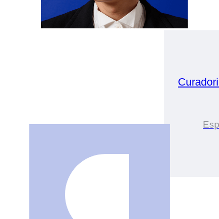
Curador
Esp