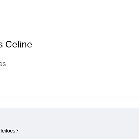
s Celine
es
leilões?