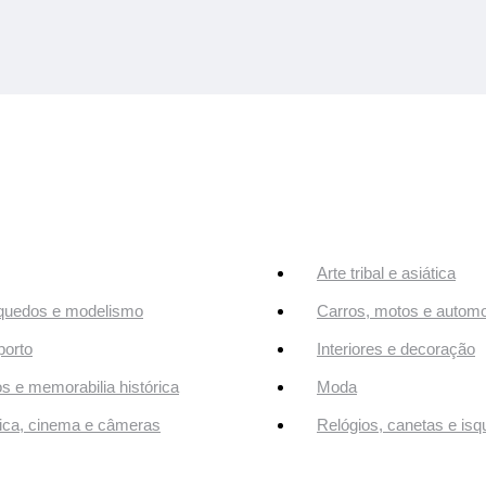
Arte tribal e asiática
quedos e modelismo
Carros, motos e automo
orto
Interiores e decoração
os e memorabilia histórica
Moda
ca, cinema e câmeras
Relógios, canetas e isq