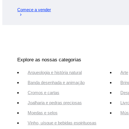
Comece a vender
Explore as nossas categorias
Arqueologia e história natural
Arte
Banda desenhada e animação
Brin
Cromos e cartas
Desp
Joalharia e pedras preciosas
Livr
Moedas e selos
Músi
Vinho, uísque e bebidas espirituosas