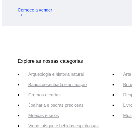
Comece a vender
Explore as nossas categorias
Arqueologia e história natural
Arte
Banda desenhada e animação
Brin
Cromos e cartas
Desp
Joalharia e pedras preciosas
Livr
Moedas e selos
Músi
Vinho, uísque e bebidas espirituosas