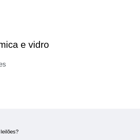
mica e vidro
es
leilões?