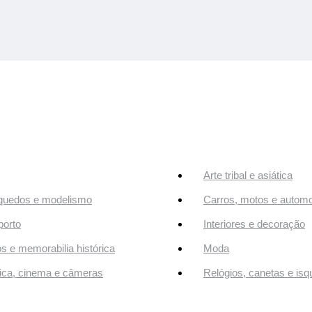
Arte tribal e asiática
quedos e modelismo
Carros, motos e automo
orto
Interiores e decoração
os e memorabilia histórica
Moda
ca, cinema e câmeras
Relógios, canetas e isq