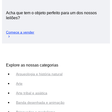
Acha que tem o objeto perfeito para um dos nossos
leilões?
Comece a vender
Explore as nossas categorias
Arqueologia e história natural
Arte
Arte tribal e asiática
Banda desenhada e animação
Brinquedos e modelismo