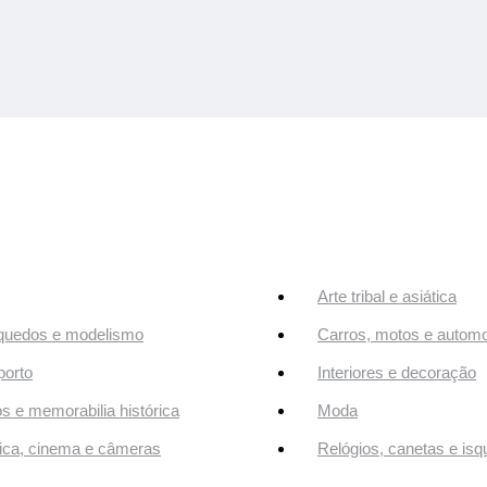
Arte tribal e asiática
quedos e modelismo
Carros, motos e automo
orto
Interiores e decoração
os e memorabilia histórica
Moda
ca, cinema e câmeras
Relógios, canetas e isq