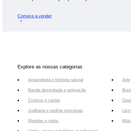
Comece a vender
Explore as nossas categorias
Arqueologia e história natural
Arte
Banda desenhada e animação
Brin
Cromos e cartas
Desp
Joalharia e pedras preciosas
Livr
Moedas e selos
Músi
Vinho, uísque e bebidas espirituosas