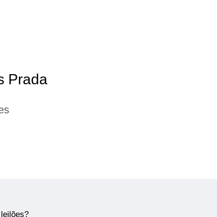
as Prada
es
leilões?