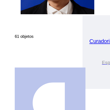
61 objetos
Curador
Esp