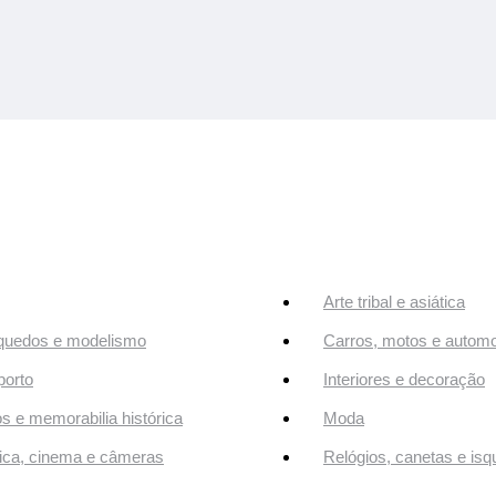
Arte tribal e asiática
quedos e modelismo
Carros, motos e automo
orto
Interiores e decoração
os e memorabilia histórica
Moda
ca, cinema e câmeras
Relógios, canetas e isq