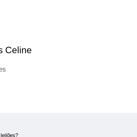
s Celine
es
leilões?