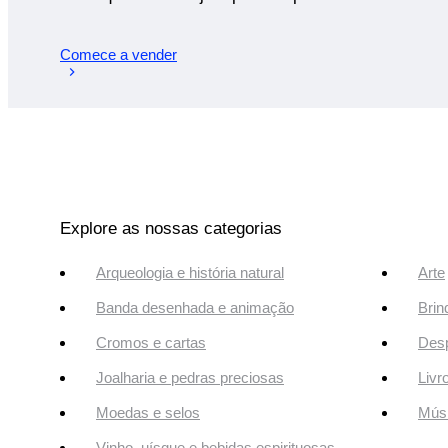
Comece a vender
Explore as nossas categorias
Arqueologia e história natural
Arte
Banda desenhada e animação
Brin
Cromos e cartas
Desp
Joalharia e pedras preciosas
Livr
Moedas e selos
Músi
Vinho, uísque e bebidas espirituosas