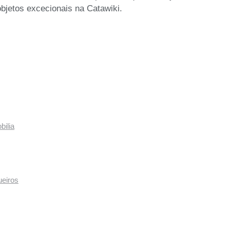
objetos excecionais na Catawiki.
bilia
ueiros