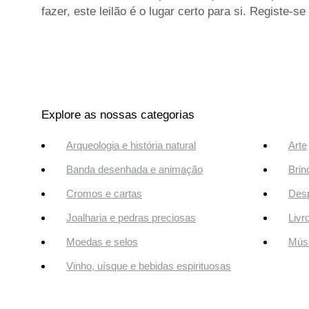
fazer, este leilão é o lugar certo para si. Registe-
Explore as nossas categorias
Arqueologia e história natural
Arte
Banda desenhada e animação
Brin
Cromos e cartas
Desp
Joalharia e pedras preciosas
Livr
Moedas e selos
Músi
Vinho, uísque e bebidas espirituosas