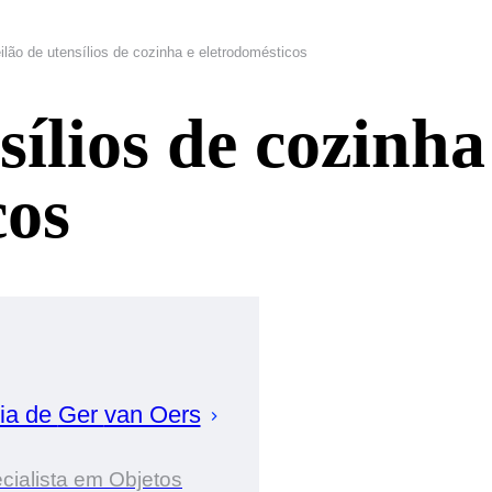
ilão de utensílios de cozinha e eletrodomésticos
sílios de cozinha
cos
ia de
Ger
van Oers
cialista em Objetos