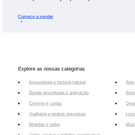
Comece a vender
Explore as nossas categorias
Arqueologia e história natural
Arte
Banda desenhada e animação
Brin
Cromos e cartas
Desp
Joalharia e pedras preciosas
Livr
Moedas e selos
Músi
Vinho, uísque e bebidas espirituosas