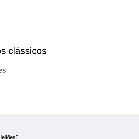
os clássicos
es
leilões?