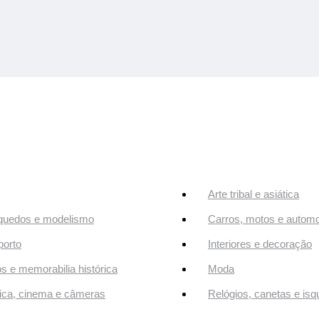
Arte tribal e asiática
quedos e modelismo
Carros, motos e automo
orto
Interiores e decoração
os e memorabilia histórica
Moda
ca, cinema e câmeras
Relógios, canetas e isq