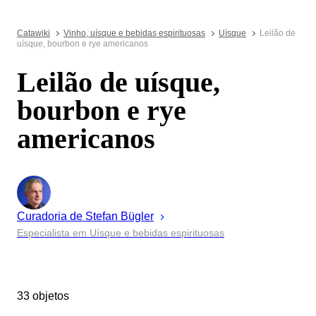
Catawiki
Vinho, uísque e bebidas espirituosas
Uísque
Leilão de
uísque, bourbon e rye americanos
Leilão de uísque,
bourbon e rye
americanos
Curadoria de
Stefan
Bügler
Especialista em Uísque e bebidas espirituosas
33 objetos