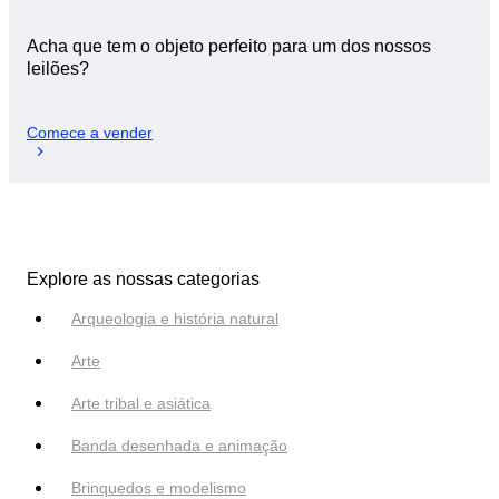
Acha que tem o objeto perfeito para um dos nossos
leilões?
Comece a vender
Explore as nossas categorias
Arqueologia e história natural
Arte
Arte tribal e asiática
Banda desenhada e animação
Brinquedos e modelismo