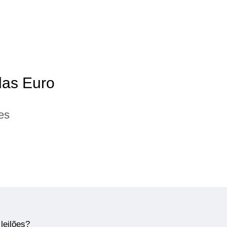
das Euro
es
leilões?