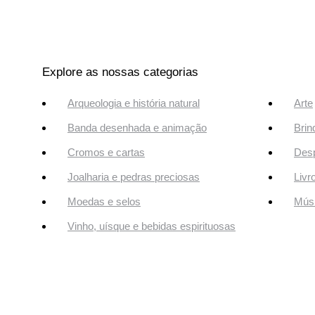
Explore as nossas categorias
Arqueologia e história natural
Arte
Banda desenhada e animação
Brin
Cromos e cartas
Desp
Joalharia e pedras preciosas
Livr
Moedas e selos
Músi
Vinho, uísque e bebidas espirituosas