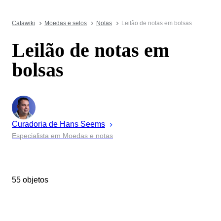
Catawiki
Moedas e selos
Notas
Leilão de notas em bolsas
Leilão de notas em
bolsas
Curadoria de
Hans
Seems
Especialista em Moedas e notas
55 objetos