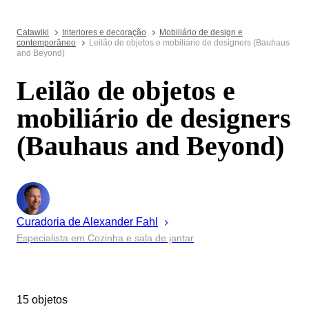
Catawiki
Interiores e decoração
Mobiliário de design e
contemporâneo
Leilão de objetos e mobiliário de designers (Bauhaus
and Beyond)
Leilão de objetos e
mobiliário de designers
(Bauhaus and Beyond)
Curadoria de
Alexander
Fahl
Especialista em Cozinha e sala de jantar
15 objetos