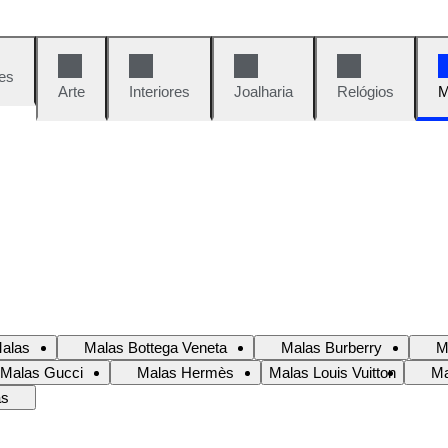
es
Arte
Interiores
Joalharia
Relógios
M
Malas
Malas Bottega Veneta
Malas Burberry
M
Malas Gucci
Malas Hermès
Malas Louis Vuitton
Ma
as