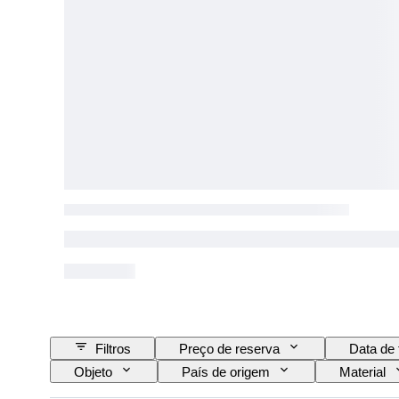
Filtros
Preço de reserva
Data de 
Objeto
País de origem
Material