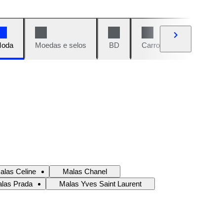
oda
Moedas e selos
BD
Carros e motos
Vi
alas Celine
Malas Chanel
las Prada
Malas Yves Saint Laurent