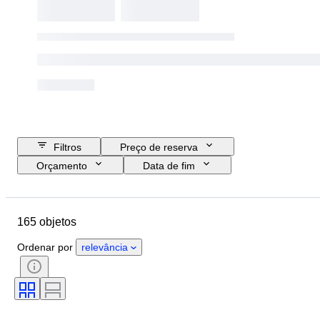
Filtros
Preço de reserva
Orçamento
Data de fim
Localização
Objeto
País de origem
Material
165 objetos
Estado
Extras
Período
Tema
Estilo
Técnica
Ordenar por
relevância
Assinatura
Género
Encadernação
Edição
Idioma
Cor
Vendido por
Era
Editora discográfica