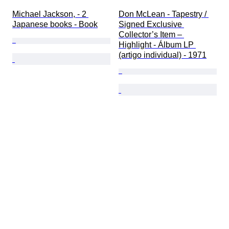
Michael Jackson, - 2 
Don McLean - Tapestry / 
Japanese books - Book
Signed Exclusive 
Collector’s Item – 
Highlight - Álbum LP 
(artigo individual) - 1971