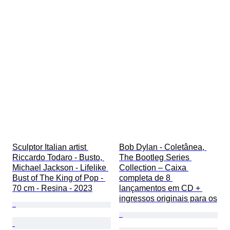
Sculptor Italian artist 
Bob Dylan - Coletânea, 
Riccardo Todaro - Busto, 
The Bootleg Series 
Michael Jackson - Lifelike 
Collection – Caixa 
Bust of The King of Pop - 
completa de 8 
70 cm - Resina - 2023
lançamentos em CD + 
ingressos originais para os