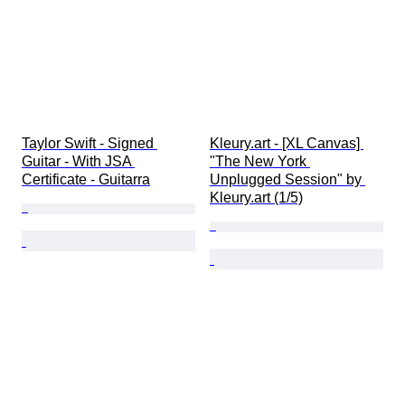
Taylor Swift - Signed 
Kleury.art - [XL Canvas] 
Guitar - With JSA 
"The New York 
Certificate - Guitarra
Unplugged Session" by 
Kleury.art (1/5)