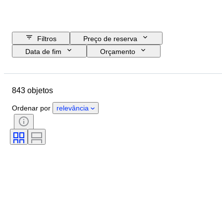
Filtros
Preço de reserva
Data de fim
Orçamento
Localização
Tamanho
Dimensões
Marca
Objeto
843 objetos
País de origem
Material
Género
Estado
Período
Ordenar por
relevância
Certificação
Tema
Estilo
Técnica
Assinatura
Cor
Movimento do relógio
Era
Reserva de energia
A tocar
Vendido por
Testado e a funcionar.
Tipo de relógio
Criador