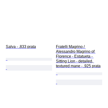
Salva - .833 prata
Fratelli Magrino / 
Alessandro Magrino of 
Florence - Estatueta - 
Sitting Lion - detailed, 
textured mane - .925 prata