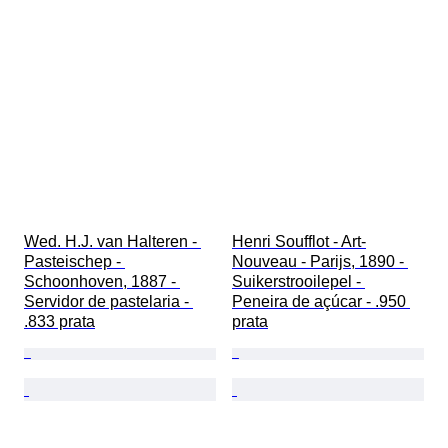
Wed. H.J. van Halteren - 
Henri Soufflot - Art-
Pasteischep - 
Nouveau - Parijs, 1890 - 
Schoonhoven, 1887 - 
Suikerstrooilepel - 
Servidor de pastelaria - 
Peneira de açúcar - .950 
.833 prata
prata