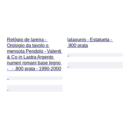
Relógio de lareira - 
lalaounis - Estatueta - 
Orologio da tavolo o 
.900 prata
mensola Pendolo - Valenti 
& Co in Lastra Argento 
numeri romani base legno 
-   - .800 prata - 1990-2000