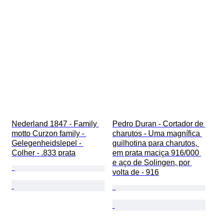
Nederland 1847 - Family 
Pedro Duran - Cortador de 
motto Curzon family - 
charutos - Uma magnífica 
Gelegenheidslepel - 
guilhotina para charutos, 
Colher - .833 prata
em prata maciça 916/000 
e aço de Solingen, por 
volta de - 916