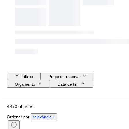
Filtros
Preço de reserva
Orçamento
Data de fim
Localização
Marca
Objeto
País de origem
Material
4370 objetos
Género
Estado
Período
Certificação
Tema
Estilo
Ordenar por
relevância
Técnica
Assinatura
Encadernação
Edição