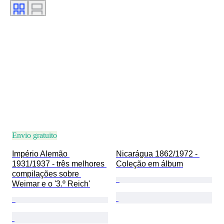
Idioma
Cor
Vendido por
Artista
Atribuição
Era
Envio gratuito
Império Alemão 
Nicarágua 1862/1972 - 
1931/1937 - três melhores 
Coleção em álbum
compilações sobre 
Weimar e o '3.º Reich'