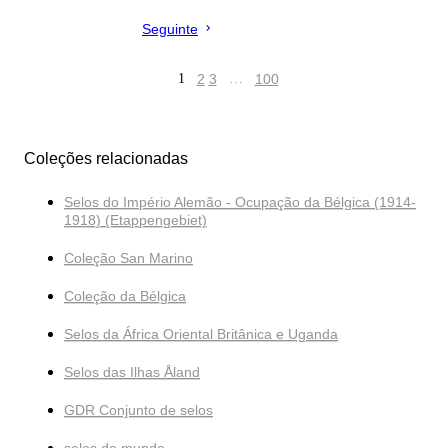
Seguinte
1
2
3
…
100
Coleções relacionadas
Selos do Império Alemão - Ocupação da Bélgica (1914-
1918) (Etappengebiet)
Coleção San Marino
Coleção da Bélgica
Selos da África Oriental Britânica e Uganda
Selos das Ilhas Åland
GDR Conjunto de selos