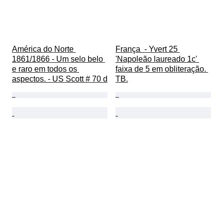
América do Norte 
França  - Yvert 25 
1861/1866 - Um selo belo 
'Napoleão laureado 1c' 
e raro em todos os 
faixa de 5 em obliteração. 
aspectos. - US Scott # 70 d
TB.