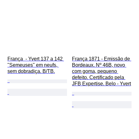
França  - Yvert 137 a 142 
França 1871 - Emissão de 
"Semeuses" em neufs, 
Bordeaux. Nº 46B, novo 
sem dobradiça. B/TB.
com goma, pequeno 
defeito. Certificado pela 
JFB Expertise. Belo - Yvert