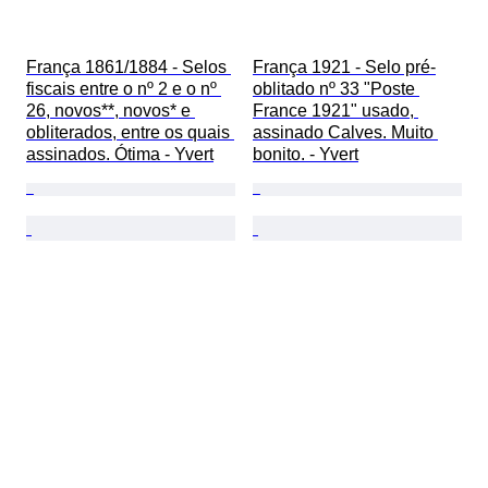
França 1861/1884 - Selos 
França 1921 - Selo pré-
fiscais entre o nº 2 e o nº 
oblitado nº 33 "Poste 
26, novos**, novos* e 
France 1921" usado, 
obliterados, entre os quais 
assinado Calves. Muito 
assinados. Ótima - Yvert
bonito. - Yvert