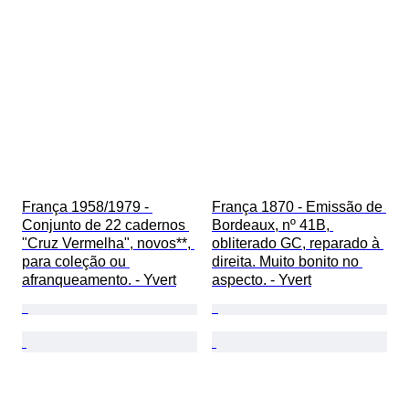
França 1958/1979 - 
França 1870 - Emissão de 
Conjunto de 22 cadernos 
Bordeaux, nº 41B, 
"Cruz Vermelha", novos**, 
obliterado GC, reparado à 
para coleção ou 
direita. Muito bonito no 
afranqueamento. - Yvert
aspecto. - Yvert