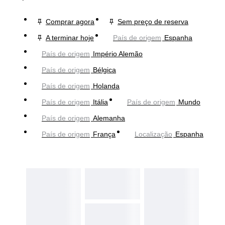
Comprar agora
Sem preço de reserva
A terminar hoje
País de origem
Espanha
País de origem
Império Alemão
País de origem
Bélgica
País de origem
Holanda
País de origem
Itália
País de origem
Mundo
País de origem
Alemanha
País de origem
França
Localização
Espanha