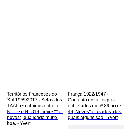
Territórios Franceses do 
França 1922/1947 - 
Sul 1955/2017 - Selos dos 
Conjunto de selos pré-
TAAF escolhidos entre o 
obliterados do nº 39 ao nº 
N° 1 e o N° 819, novos** e 
49, Novos* e usados, dos 
novos*, qualidade muito 
quais alguns são - Yvert
boa. - Yvert