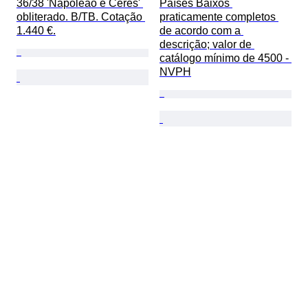
36/38 'Napoleão e Ceres' 
Países Baixos 
obliterado. B/TB. Cotação 
praticamente completos 
1.440 €.
de acordo com a 
descrição; valor de 
catálogo mínimo de 4500 - 
NVPH