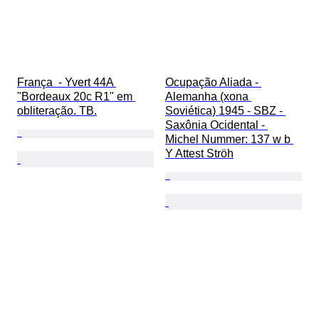
França  - Yvert 44A 
Ocupação Aliada - 
"Bordeaux 20c R1" em 
Alemanha (xona 
obliteração. TB.
Soviética) 1945 - SBZ - 
Saxônia Ocidental - 
Michel Nummer: 137 w b 
Y Attest Ströh