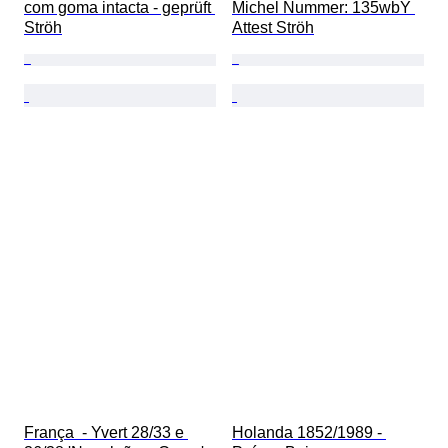
com goma intacta - geprüft 
Michel Nummer: 135wbY 
Ströh
Attest Ströh
França  - Yvert 28/33 e 
Holanda 1852/1989 - 