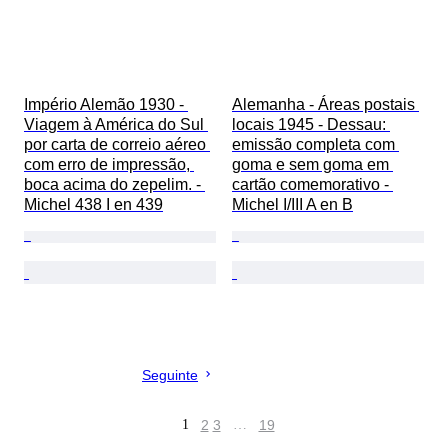
Império Alemão 1930 - 
Alemanha - Áreas postais 
Viagem à América do Sul 
locais 1945 - Dessau: 
por carta de correio aéreo 
emissão completa com 
com erro de impressão, 
goma e sem goma em 
boca acima do zepelim. - 
cartão comemorativo - 
Michel 438 I en 439
Michel I/III A en B
Seguinte
1
2
3
…
19