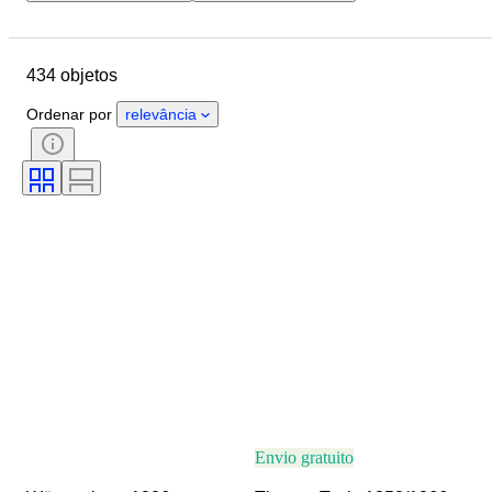
Localização
Marca
Objeto
País de origem
Estado
434 objetos
Tema
Era
Ordenar por
relevância
Envio gratuito