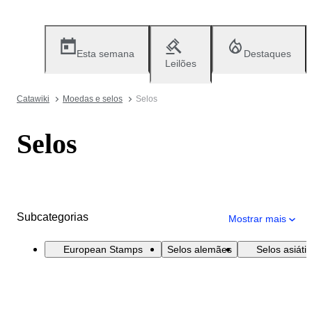
Esta semana
Destaques
Leilões
Catawiki
Moedas e selos
Selos
Selos
Subcategorias
Mostrar mais
European Stamps
Selos alemães
Selos asiáti