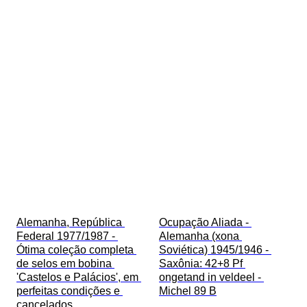
Alemanha, República 
Ocupação Aliada - 
Federal 1977/1987 - 
Alemanha (xona 
Ótima coleção completa 
Soviética) 1945/1946 - 
de selos em bobina 
Saxônia: 42+8 Pf 
'Castelos e Palácios', em 
ongetand in veldeel - 
perfeitas condições e 
Michel 89 B
cancelados