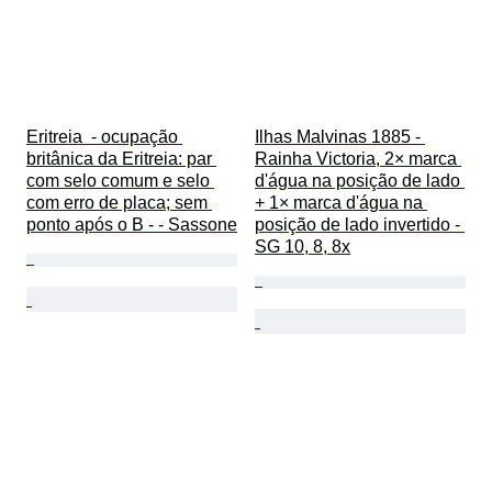
Eritreia  - ocupação 
Ilhas Malvinas 1885 - 
britânica da Eritreia: par 
Rainha Victoria, 2× marca 
com selo comum e selo 
d'água na posição de lado 
com erro de placa; sem 
+ 1× marca d'água na 
ponto após o B - - Sassone
posição de lado invertido - 
SG 10, 8, 8x