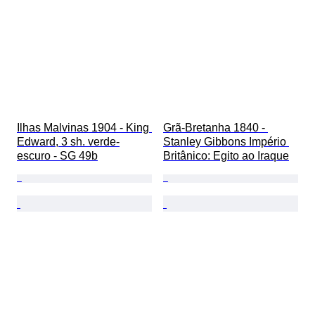
Ilhas Malvinas 1904 - King 
Grã-Bretanha 1840 - 
Edward, 3 sh. verde-
Stanley Gibbons Império 
escuro - SG 49b
Britânico: Egito ao Iraque