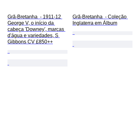
Grã-Bretanha  - 1911-12 
Grã-Bretanha  - Coleção 
George V, o início da 
Inglaterra em Álbum
cabeça 'Downey', marcas 
d'água e variedades, S 
Gibbons CV £850++