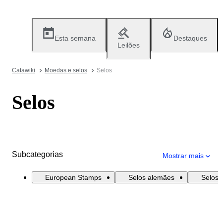
Esta semana
Destaques
Leilões
Catawiki
Moedas e selos
Selos
Selos
Subcategorias
Mostrar mais
European Stamps
Selos alemães
Selos 