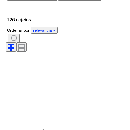
Orçamento
Localização
Marca
Objeto
126 objetos
País de origem
Estado
Tema
Idioma
Era
Ordenar por
relevância