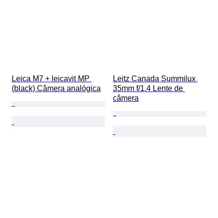
Leica M7 + leicavit MP 
Leitz Canada Summilux 
(black) Câmera analógica
35mm f/1.4 Lente de 
câmera