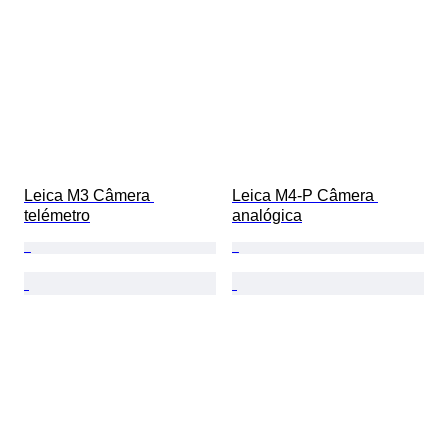
Leica M3 Câmera 
Leica M4-P Câmera 
telémetro
analógica