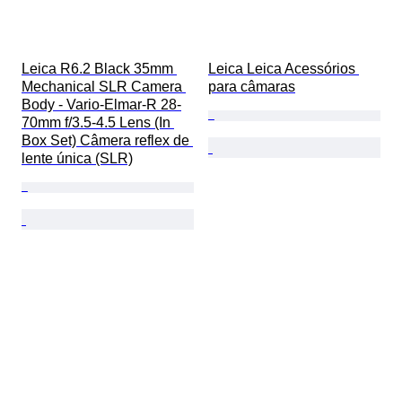
Leica R6.2 Black 35mm 
Leica Leica Acessórios 
Mechanical SLR Camera 
para câmaras
Body - Vario-Elmar-R 28-
70mm f/3.5-4.5 Lens (In 
Box Set) Câmera reflex de 
lente única (SLR)