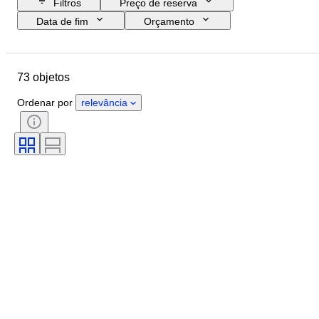
Filtros
Preço de reserva
Data de fim
Orçamento
Localização
Marca
Objeto
Estado
Período
Tema
73 objetos
Edição
Idioma
Montagem da lente
Ordenar por
relevância
Testado e a funcionar.
Era
Tipo de película