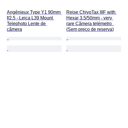
Angénieux Type Y1 90mm 
Reise ChiyoTax IIIF with 
f/2.5 - Leica L39 Mount 
Hexar 3.5/50mm - very 
Telephoto Lente de 
rare Câmera telémetro  
câmera
(Sem preço de reserva)