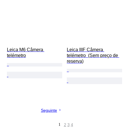
Leica M6 Câmera 
Leica IIIF Câmera 
telémetro
telémetro  (Sem preço de 
reserva)
Seguinte
1
2
3
4