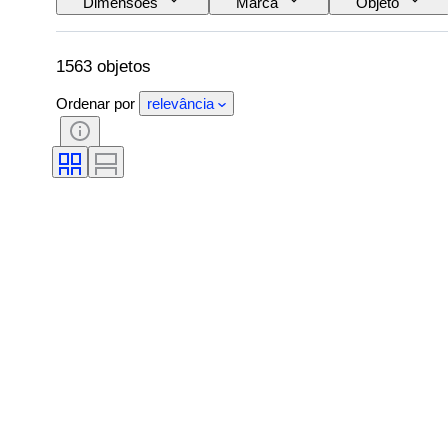
Dimensões
Marca
Objeto
Certificação
Tema
Estilo
Reserva de energia
Diâmetro da caixa
1563 objetos
Ordenar por
relevância