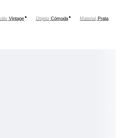
tilo
Vintage
Objeto
Cómoda
Material
Prata