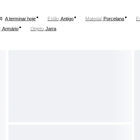
A terminar hoje
Estilo
Antigo
Material
Porcelana
Es
o
Armário
Objeto
Jarra