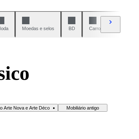
oda
Moedas e selos
BD
Carros e motos
Vi
sico
io Arte Nova e Arte Déco
Mobiliário antigo