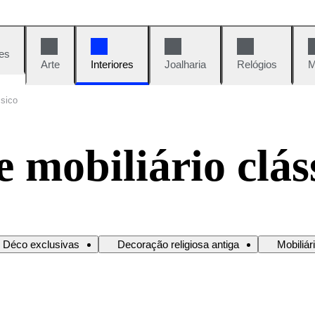
es
Arte
Interiores
Joalharia
Relógios
M
ssico
 mobiliário clás
e Déco exclusivas
Decoração religiosa antiga
Mobiliár