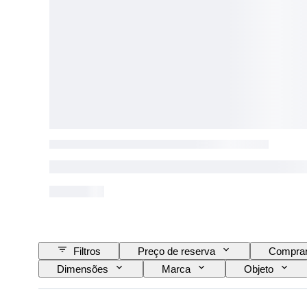
Filtros
Preço de reserva
Comprar
Dimensões
Marca
Objeto
Certificação
Estilo
Assinatura
Tipo de globo
Tipo de pesos
Tipo