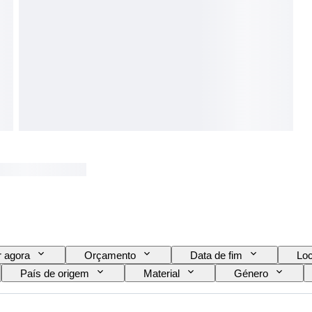
 agora
Orçamento
Data de fim
Loc
País de origem
Material
Género
Cor
Tamanho
Testado e a funcionar.
 de instrumento de optometrista
Original/Réplica