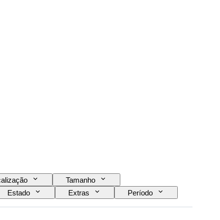
alização
Tamanho
Estado
Extras
Período
Tipo de binóculos
Era
Proveniência