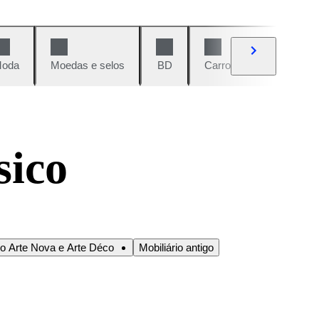
oda
Moedas e selos
BD
Carros e motos
Vi
sico
io Arte Nova e Arte Déco
Mobiliário antigo