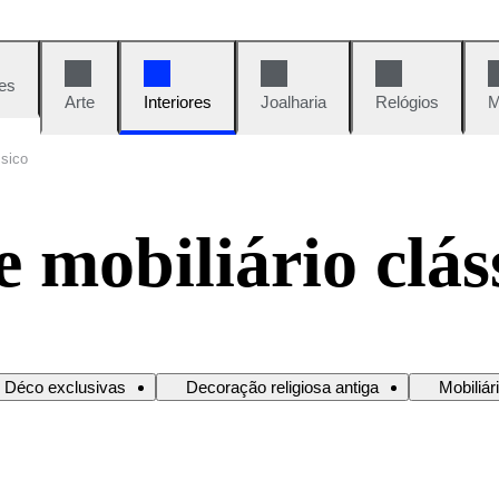
es
Arte
Interiores
Joalharia
Relógios
M
ssico
 mobiliário clás
e Déco exclusivas
Decoração religiosa antiga
Mobiliár